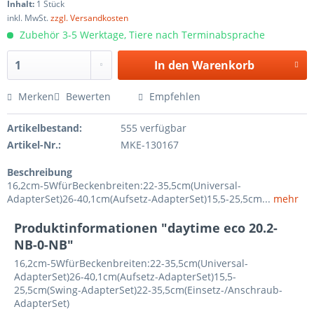
Inhalt:
1 Stück
inkl. MwSt.
zzgl. Versandkosten
Zubehör 3-5 Werktage, Tiere nach Terminabsprache
In den
Warenkorb
Merken
Bewerten
Empfehlen
Artikelbestand:
555 verfügbar
Artikel-Nr.:
MKE-130167
Beschreibung
16,2cm-5WfürBeckenbreiten:22-35,5cm(Universal-
AdapterSet)26-40,1cm(Aufsetz-AdapterSet)15,5-25,5cm...
mehr
Produktinformationen "daytime eco 20.2-
NB-0-NB"
16,2cm-5WfürBeckenbreiten:22-35,5cm(Universal-
AdapterSet)26-40,1cm(Aufsetz-AdapterSet)15,5-
25,5cm(Swing-AdapterSet)22-35,5cm(Einsetz-/Anschraub-
AdapterSet)