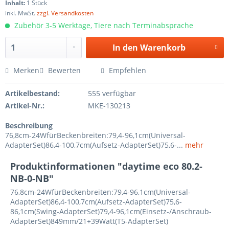
Inhalt:
1 Stück
inkl. MwSt.
zzgl. Versandkosten
Zubehör 3-5 Werktage, Tiere nach Terminabsprache
In den
Warenkorb
Merken
Bewerten
Empfehlen
Artikelbestand:
555 verfügbar
Artikel-Nr.:
MKE-130213
Beschreibung
76,8cm-24WfürBeckenbreiten:79,4-96,1cm(Universal-
AdapterSet)86,4-100,7cm(Aufsetz-AdapterSet)75,6-...
mehr
Produktinformationen "daytime eco 80.2-
NB-0-NB"
76,8cm-24WfürBeckenbreiten:79,4-96,1cm(Universal-
AdapterSet)86,4-100,7cm(Aufsetz-AdapterSet)75,6-
86,1cm(Swing-AdapterSet)79,4-96,1cm(Einsetz-/Anschraub-
AdapterSet)849mm/21+39Watt(T5-AdapterSet)