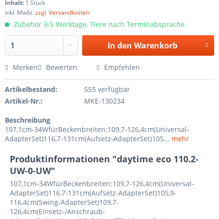
Inhalt:
1 Stück
inkl. MwSt.
zzgl. Versandkosten
Zubehör 3-5 Werktage, Tiere nach Terminabsprache
In den
Warenkorb
Merken
Bewerten
Empfehlen
Artikelbestand:
555 verfügbar
Artikel-Nr.:
MKE-130234
Beschreibung
107,1cm-34WfürBeckenbreiten:109,7-126,4cm(Universal-
AdapterSet)116,7-131cm(Aufsetz-AdapterSet)105...
mehr
Produktinformationen "daytime eco 110.2-
UW-0-UW"
107,1cm-34WfürBeckenbreiten:109,7-126,4cm(Universal-
AdapterSet)116,7-131cm(Aufsetz-AdapterSet)105,9-
116,4cm(Swing-AdapterSet)109,7-
126,4cm(Einsetz-/Anschraub-