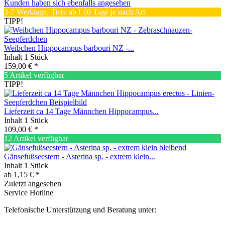
Kunden haben sich ebenfalls angesehen
3-7 Werktage, Tiere ab ! 10 Tage je nach Art
TIPP!
Weibchen Hippocampus barbouri NZ -...
Inhalt
1 Stück
159,00 € *
5 Artikel verfügbar
TIPP!
Lieferzeit ca 14 Tage Männchen Hippocampus...
Inhalt
1 Stück
109,00 € *
12 Artikel verfügbar
Gänsefußseestern - Asterina sp. - extrem klein...
Inhalt
1 Stück
ab 1,15 € *
Zuletzt angesehen
Service Hotline
Telefonische Unterstützung und Beratung unter: