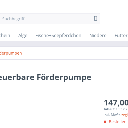
chein
Alge
Fische+Seepferdchen
Niedere
Futte
rderpumpen
steuerbare Förderpumpe
147,00
Inhalt:
1 Stück
inkl. MwSt.
zzg
Bestellen 