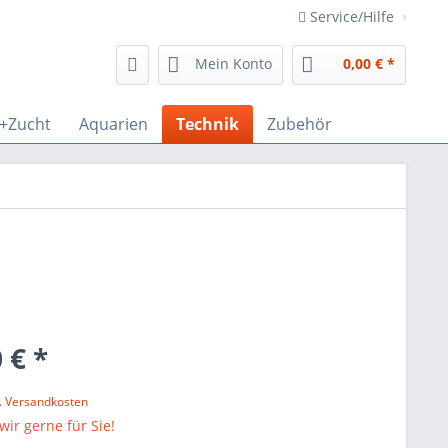
Service/Hilfe
Mein Konto
0,00 € *
r+Zucht
Aquarien
Technik
Zubehör
 € *
l. Versandkosten
wir gerne für Sie!