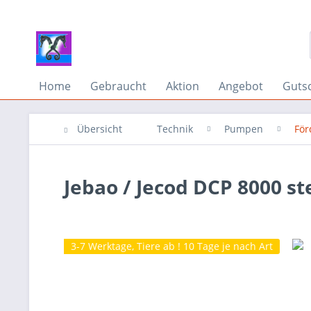
Home
Gebraucht
Aktion
Angebot
Guts
Übersicht
Technik
Pumpen
Fö
Jebao / Jecod DCP 8000 
3-7 Werktage, Tiere ab ! 10 Tage je nach Art