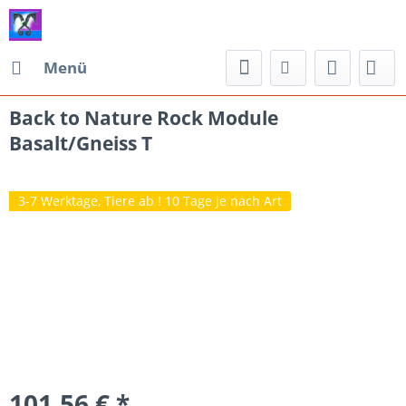
Menü
Back to Nature Rock Module
Basalt/Gneiss T
3-7 Werktage, Tiere ab ! 10 Tage je nach Art
101,56 € *