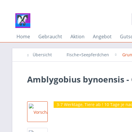
Home
Gebraucht
Aktion
Angebot
Guts
Übersicht
Fische+Seepferdchen
Grun
Amblygobius bynoensis -
3-7 Werktage, Tiere ab ! 10 Tage je na