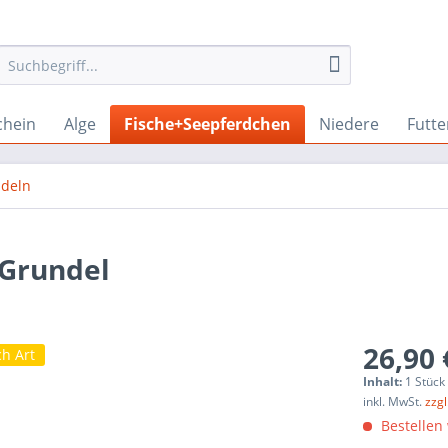
chein
Alge
Fische+Seepferdchen
Niedere
Futte
deln
 Grundel
26,90 
ch Art
Inhalt:
1 Stück
inkl. MwSt.
zzg
Bestellen 