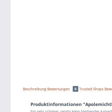
Beschreibung
Bewertungen
0
Trusted Shops Bew
Produktinformationen "Apolemichthy
Ein sehr schöner, relativ klein bleibender Kais