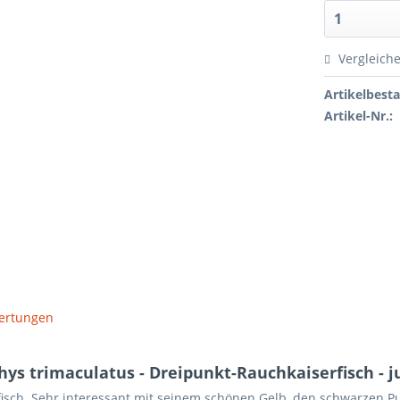
Vergleich
Artikelbest
Artikel-Nr.:
ertungen
s trimaculatus - Dreipunkt-Rauchkaiserfisch - j
erfisch. Sehr interessant mit seinem schönen Gelb, den schwarzen