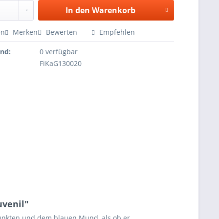
In den
Warenkorb
en
Merken
Bewerten
Empfehlen
and:
0 verfügbar
FiKaG130020
uvenil"
 Punkten und dem blauen Mund, als ob er