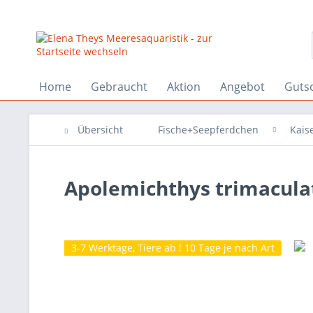
Home
Gebraucht
Aktion
Angebot
Guts
Übersicht
Fische+Seepferdchen
Kais
Apolemichthys trimaculat
3-7 Werktage, Tiere ab ! 10 Tage je nach Art