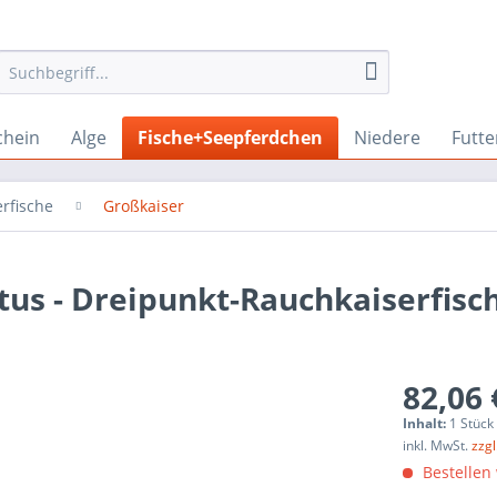
chein
Alge
Fische+Seepferdchen
Niedere
Futte
erfische
Großkaiser
us - Dreipunkt-Rauchkaiserfisch 
82,06 
Inhalt:
1 Stück
inkl. MwSt.
zzg
Bestellen 