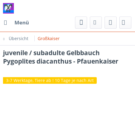
Menü
Übersicht
Großkaiser
juvenile / subadulte Gelbbauch
Pygoplites diacanthus - Pfauenkaiser
3-7 Werktage, Tiere ab ! 10 Tage je nach Art