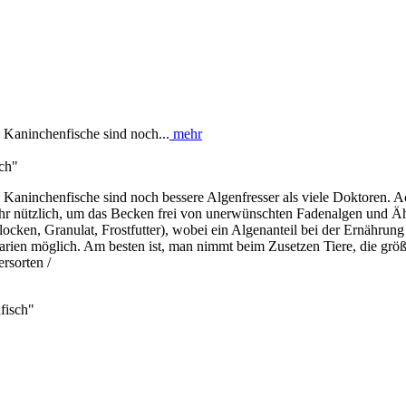
 Kaninchenfische sind noch...
mehr
ch"
 Kaninchenfische sind noch bessere Algenfresser als viele Doktoren. A
hr nützlich, um das Becken frei von unerwünschten Fadenalgen und Äh
en, Granulat, Frostfutter), wobei ein Algenanteil bei der Ernährung Pf
rien möglich. Am besten ist, man nimmt beim Zusetzen Tiere, die größ
rsorten /
fisch"