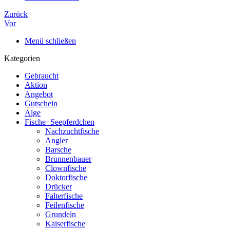
Zurück
Vor
Menü schließen
Kategorien
Gebraucht
Aktion
Angebot
Gutschein
Alge
Fische+Seepferdchen
Nachzuchtfische
Angler
Barsche
Brunnenbauer
Clownfische
Doktorfische
Drücker
Falterfische
Feilenfische
Grundeln
Kaiserfische