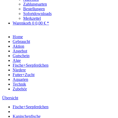
Zahlungsarten
Bestellungen
Sofortdownloads
Merkzettel
Warenkorb
0
0,00 € *
Home
Gebraucht
Aktion
Angebot
Gutschein
Alge
Fische+Seepferdchen
Niedere
Futter+Zucht
Aquarien
Technik
Zubehör
Übersicht
Fische+Seepferdchen
Kaninchenfische