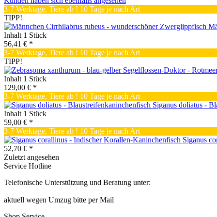
Kunden haben sich ebenfalls angesehen
3-7 Werktage, Tiere ab ! 10 Tage je nach Art
TIPP!
Mä
Inhalt
1 Stück
56,41 € *
3-7 Werktage, Tiere ab ! 10 Tage je nach Art
TIPP!
Inhalt
1 Stück
129,00 € *
3-7 Werktage, Tiere ab ! 10 Tage je nach Art
Siganus doliatus - B
Inhalt
1 Stück
59,00 € *
3-7 Werktage, Tiere ab ! 10 Tage je nach Art
Siganus cor
52,70 € *
Zuletzt angesehen
Service Hotline
Telefonische Unterstützung und Beratung unter:
aktuell wegen Umzug bitte per Mail
Shop Service