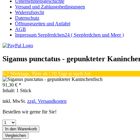
Unternehmensgeschichte
Versand und Zahlungsbedingungen
Widerrufsrecht
Datenschutz
Öffnungszeiten und Anfahrt
AGB
Impressum Seepferdchen24 ( Seepferdchen und Meer )
Siganus punctatus - gepunkteter Kaninche
3-7 Werktage, Tiere ab ! 10 Tage je nach Art
91,30 € *
Inhalt:
1 Stück
inkl. MwSt.
zzgl. Versandkosten
Bestellen wir gerne für Sie!
In den
Warenkorb
Vergleichen