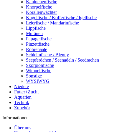
Kaninchenfische
Knorpelfische
Korallenwächter
Kugelfische / Kofferfische / Igelfische
Leierfische / Mandarinfische
Lippfische
Muränen
Papageifische
Pinzettfische
Röhrenaale
Schleimfische / Blenny
Seepferdchen / Seenadeln / Seedrachen
Skorpionfische
Wimpelfische
Sonstige
WYSIWYG
Niedere
Futter+Zucht
Aquarien
Technik
Zubehör
Informationen
Über uns