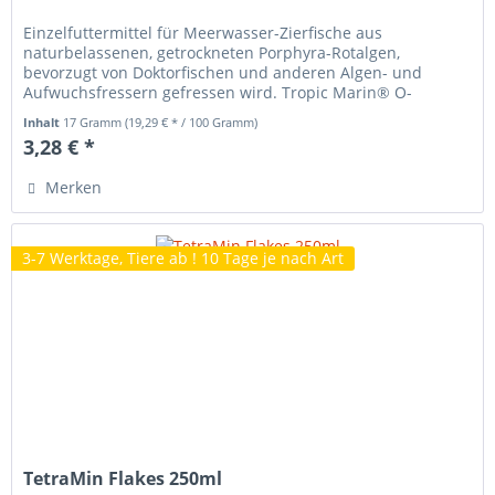
Einzelfuttermittel für Meerwasser-Zierfische aus
naturbelassenen, getrockneten Porphyra-Rotalgen,
bevorzugt von Doktorfischen und anderen Algen- und
Aufwuchsfressern gefressen wird. Tropic Marin® O-
MEGAVITAL NORI ist reich an Vitamin B1,...
Inhalt
17 Gramm
(19,29 € * / 100 Gramm)
3,28 € *
Merken
3-7 Werktage, Tiere ab ! 10 Tage je nach Art
TetraMin Flakes 250ml