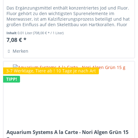
Das Ergänzungsmittel enthält konzentriertes Jod und Fluor.
Fluor gehört zu den wichtigsten Spurenelemente im
Meerwasser, ist am Kalzifizierungsprozess beteiligt und hat
großen Einfluss auf den Skelettbau von Hartkorallen. Fluor
stärkt...
Inhalt
0.01 Liter
(708,00 € * / 1 Liter)
7,08 € *
Merken
3-7 Werktage, Tiere ab ! 10 Tage je nach Art
TIPP!
Aquarium Systems A la Carte - Nori Algen Grün 15