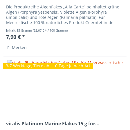
Die Produktreihe Algenflakes „A la Carte“ beinhaltet grüne
Algen (Porphyra yezoensis), violette Algen (Porphyra
umbilicalis) und rote Algen (Palmaria palmata). Für
Meeresfische 100 % natürliches Produkt Geerntet in der
Bretagne in einem...
Inhalt
15 Gramm
(52,67 € * / 100 Gramm)
7,90 € *
Merken
3-7 Werktage, Tiere ab ! 10 Tage je nach Art
vitalis Platinum Marine Flakes 15 g für...