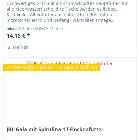
Hochwertiges Granulat als schmackhaftes Hauptfutter für
alle Meerwasserfische. Ihre Fische werden es lieben.
Kraftvolles Alleinfutter aus natürlichen Rohstoffen
(nordischer Fisch und Beifang), wertvollen Omega3-
Fettsäuren. Für Gesundheit...
Inhalt
0.25 Liter
(56,64 € * / 1 Liter)
14,16 € *
Merken
3-7 Werktage, Tiere ab ! 10 Tage je nach Art
JBL Gala mit Spirulina 1 l Flockenfutter