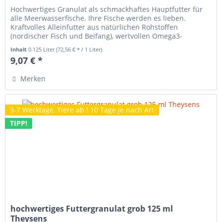
Hochwertiges Granulat als schmackhaftes Hauptfutter für
alle Meerwasserfische. Ihre Fische werden es lieben.
Kraftvolles Alleinfutter aus natürlichen Rohstoffen
(nordischer Fisch und Beifang), wertvollen Omega3-
Fettsäuren. Für Gesundheit...
Inhalt
0.125 Liter
(72,56 € * / 1 Liter)
9,07 € *
Merken
3-7 Werktage, Tiere ab ! 10 Tage je nach Art
TIPP!
hochwertiges Futtergranulat grob 125 ml
Theysens