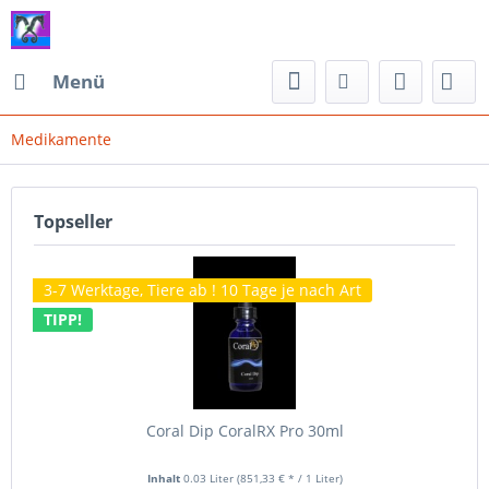
Menü
Medikamente
Topseller
3-7 Werktage, Tiere ab ! 10 Tage je nach Art
TIPP!
Coral Dip CoralRX Pro 30ml
Inhalt
0.03 Liter
(851,33 € * / 1 Liter)