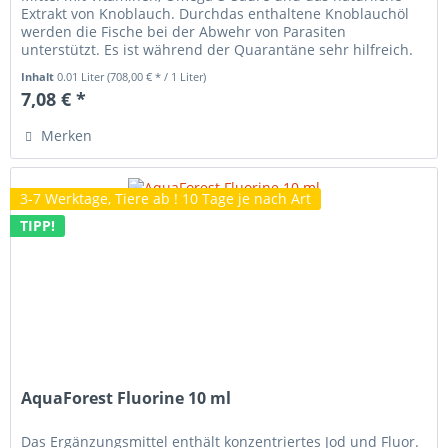
Extrakt von Knoblauch. Durchdas enthaltene Knoblauchöl
werden die Fische bei der Abwehr von Parasiten
unterstützt. Es ist während der Quarantäne sehr hilfreich.
Immer als...
Inhalt
0.01 Liter
(708,00 € * / 1 Liter)
7,08 € *
Merken
3-7 Werktage, Tiere ab ! 10 Tage je nach Art
TIPP!
AquaForest Fluorine 10 ml
Das Ergänzungsmittel enthält konzentriertes Jod und Fluor.