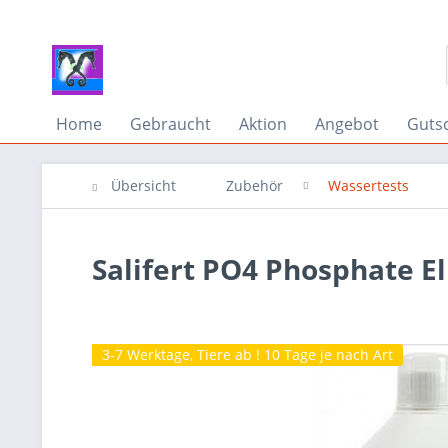
Home
Gebraucht
Aktion
Angebot
Guts
Übersicht
Zubehör
Wassertests
Salifert PO4 Phosphate El
3-7 Werktage, Tiere ab ! 10 Tage je nach Art