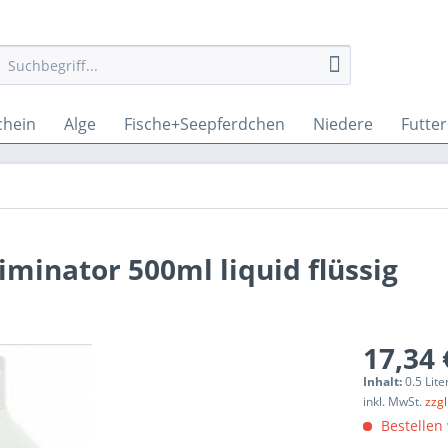
chein
Alge
Fische+Seepferdchen
Niedere
Futte
iminator 500ml liquid flüssig
17,34 
Inhalt:
0.5 Lite
inkl. MwSt.
zzg
Bestellen 