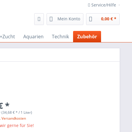
Service/Hilfe
Mein Konto
0,00 € *
r+Zucht
Aquarien
Technik
Zubehör
€ *
r (34,68 € * / 1 Liter)
l. Versandkosten
wir gerne für Sie!