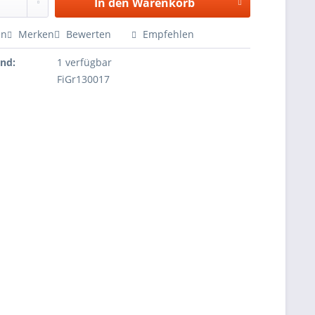
In den
Warenkorb
en
Merken
Bewerten
Empfehlen
and:
1 verfügbar
FiGr130017