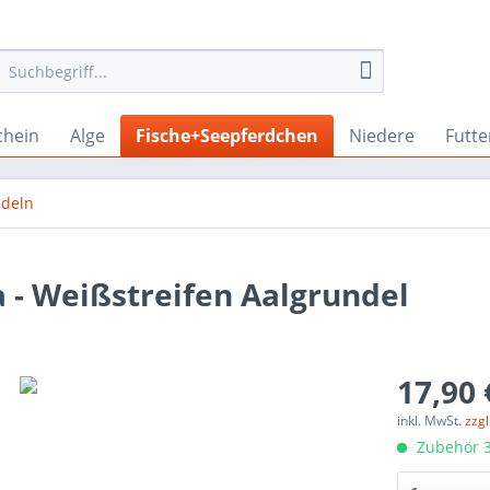
chein
Alge
Fische+Seepferdchen
Niedere
Futte
deln
a - Weißstreifen Aalgrundel
17,90 
inkl. MwSt.
zzg
Zubehör 3