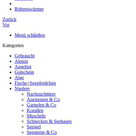
Röhrenwürmer
Zurück
Vor
Menü schließen
Kategorien
Gebraucht
Aktion
Angebot
Gutschein
Alge
Fische+Seepferdchen
Niedere
Nachzuchttiere
Anemonen & Co
Garnelen & Co
Korallen
Muscheln
Schnecken & Seehasen
Seeigel
Seesterne & Co