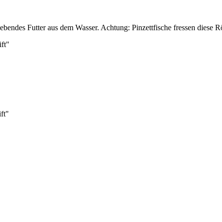
"
webendes Futter aus dem Wasser. Achtung: Pinzettfische fressen diese 
ft"
ft"
.