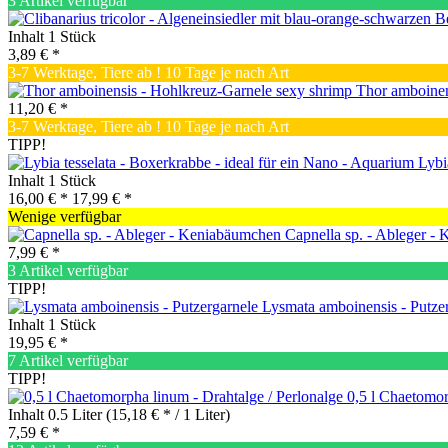
3 Artikel verfügbar
Inhalt
1 Stück
3,89 € *
3-7 Werktage, Tiere ab ! 10 Tage je nach Art
Thor amboinen
11,20 € *
3-7 Werktage, Tiere ab ! 10 Tage je nach Art
TIPP!
Lybia
Inhalt
1 Stück
16,00 € *
17,99 € *
Wenige verfügbar
Capnella sp. - Ableger -
7,99 € *
3 Artikel verfügbar
TIPP!
Lysmata amboinensis - Putze
Inhalt
1 Stück
19,95 € *
7 Artikel verfügbar
TIPP!
0,5 l Chaetomor
Inhalt
0.5 Liter
(15,18 € * / 1 Liter)
7,59 € *