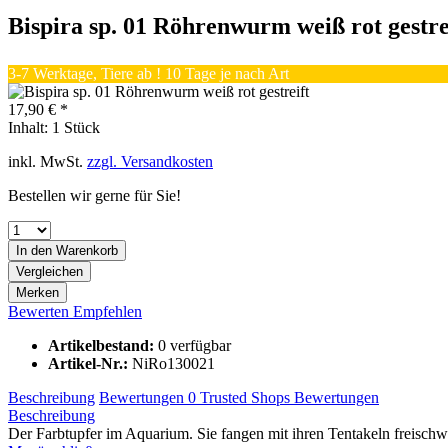
Bispira sp. 01 Röhrenwurm weiß rot gestre
3-7 Werktage, Tiere ab ! 10 Tage je nach Art
17,90 € *
Inhalt:
1 Stück
inkl. MwSt.
zzgl. Versandkosten
Bestellen wir gerne für Sie!
In den
Warenkorb
Vergleichen
Merken
Bewerten
Empfehlen
Artikelbestand:
0 verfügbar
Artikel-Nr.:
NiRo130021
Beschreibung
Bewertungen
0
Trusted Shops Bewertungen
Beschreibung
Der Farbtupfer im Aquarium. Sie fangen mit ihren Tentakeln freischw