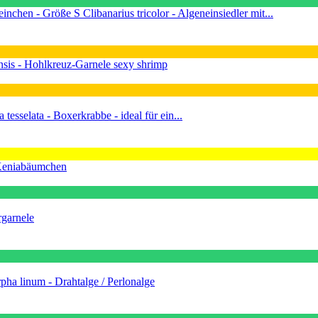
Clibanarius tricolor - Algeneinsiedler mit...
sis - Hohlkreuz-Garnele sexy shrimp
 tesselata - Boxerkrabbe - ideal für ein...
 Keniabäumchen
rgarnele
pha linum - Drahtalge / Perlonalge