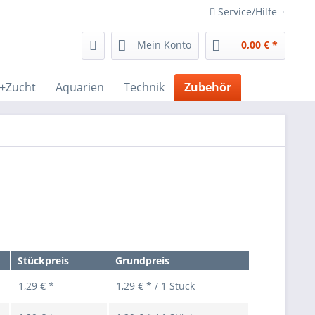
Service/Hilfe
Mein Konto
0,00 € *
r+Zucht
Aquarien
Technik
Zubehör
Stückpreis
Grundpreis
1,29 € *
1,29 € * / 1 Stück