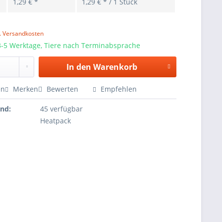
1,29 € *
1,29 € * / 1 Stück
l. Versandkosten
-5 Werktage, Tiere nach Terminabsprache
In den
Warenkorb
en
Merken
Bewerten
Empfehlen
and:
45 verfügbar
Heatpack