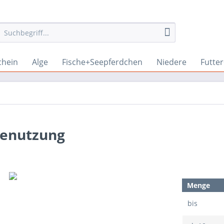
chein
Alge
Fische+Seepferdchen
Niedere
Futte
benutzung
Menge
bis