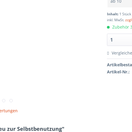
ab
10
Inhalt:
1 Stück
inkl. MwSt.
zzg
Zubehör 3
Vergleich
Artikelbest
Artikel-Nr.:
ertungen
eu zur Selbstbenutzung"