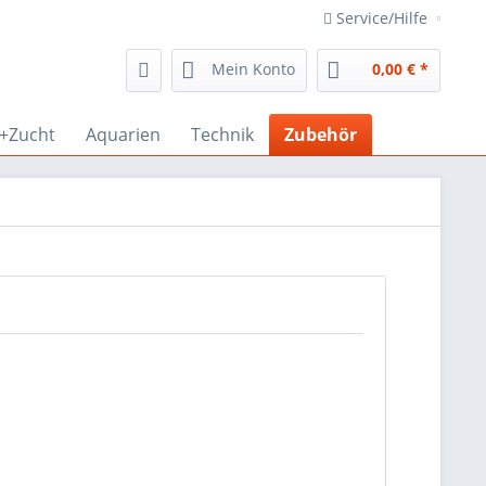
Service/Hilfe
Mein Konto
0,00 € *
r+Zucht
Aquarien
Technik
Zubehör