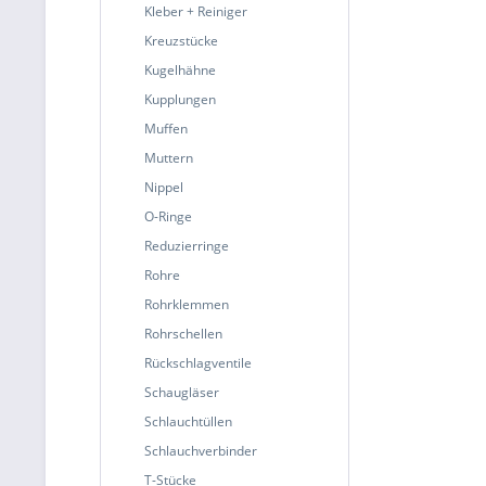
Kleber + Reiniger
Kreuzstücke
Kugelhähne
Kupplungen
Muffen
Muttern
Nippel
O-Ringe
Reduzierringe
Rohre
Rohrklemmen
Rohrschellen
Rückschlagventile
Schaugläser
Schlauchtüllen
Schlauchverbinder
T-Stücke