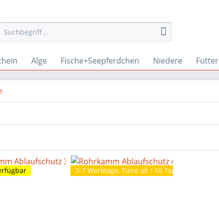
chein
Alge
Fische+Seepferdchen
Niedere
Futte
e
erfügbar
3-7 Werktage, Tiere ab ! 10 Tage je nach Art