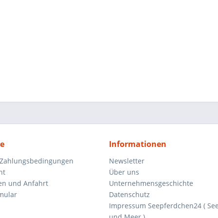
ce
Informationen
 Zahlungsbedingungen
Newsletter
ht
Über uns
en und Anfahrt
Unternehmensgeschichte
mular
Datenschutz
Impressum Seepferdchen24 ( Se
und Meer )