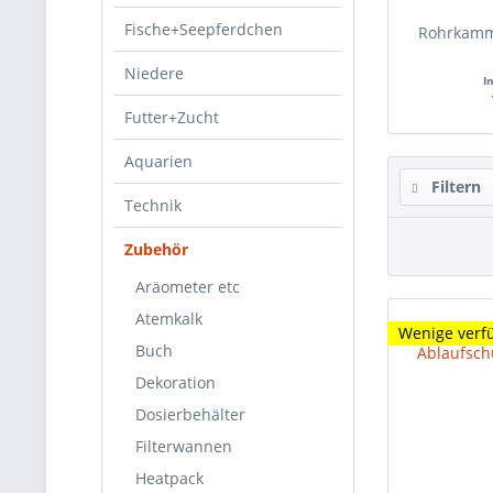
Fische+Seepferdchen
Rohrkamm
Niedere
I
Futter+Zucht
Aquarien
Filtern
Technik
Zubehör
Aräometer etc
Atemkalk
Wenige verf
Buch
Dekoration
Dosierbehälter
Filterwannen
Heatpack