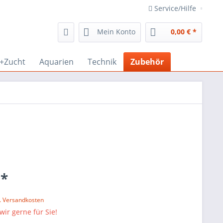
Service/Hilfe
Mein Konto
0,00 € *
r+Zucht
Aquarien
Technik
Zubehör
 *
l. Versandkosten
wir gerne für Sie!