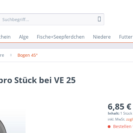
chein
Alge
Fische+Seepferdchen
Niedere
Futte
hre
Bogen 45°
pro Stück bei VE 25
6,85 €
Inhalt:
1 Stück
inkl. MwSt.
zzg
Bestellen 