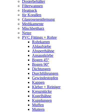
Dosierbehälter
Filterwannen
Heatpack
für Korallen
Glasrosenentfernung
Medikamente
Mischbettharz
Netze
PVC Fittings + Rohre
Rohrkamm
Ablaufsiebe
Absperrhähne
Ansaugkörbe
Bogen 45°
Bogen 90°
Dichtungen
Durchführungen
Gewindestopfen
Kappen
Kleber + Reiniger
Kreuzstücke
Kugelhähne
Kupplungen
Muffen
Muttern