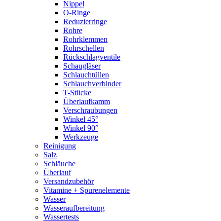
Nippel
O-Ringe
Reduzierringe
Rohre
Rohrklemmen
Rohrschellen
Rückschlagventile
Schaugläser
Schlauchtüllen
Schlauchverbinder
T-Stücke
Überlaufkamm
Verschraubungen
Winkel 45°
Winkel 90°
Werkzeuge
Reinigung
Salz
Schläuche
Überlauf
Versandzubehör
Vitamine + Spurenelemente
Wasser
Wasseraufbereitung
Wassertests