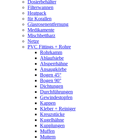
Dosierbehälter
Filterwannen
Heatpack
für Korallen
Glasrosenentfernung
Medikamente
Mischbettharz
Netze
PVC Fittings + Rohre
Rohrkamm
Ablaufsiebe
Absperrhähne
Ansaugkörbe
Bogen 45°
Bogen 90°
Dichtungen
Durchführungen
Gewindestopfen
Kappen
Kleber + Reiniger
Kreuzstücke
Kugelhähne
Kupplungen
Muffen
Muttern