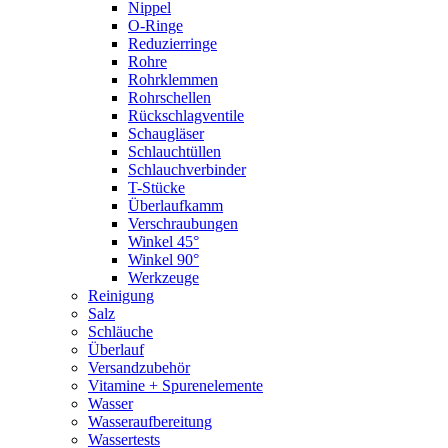
Nippel
O-Ringe
Reduzierringe
Rohre
Rohrklemmen
Rohrschellen
Rückschlagventile
Schaugläser
Schlauchtüllen
Schlauchverbinder
T-Stücke
Überlaufkamm
Verschraubungen
Winkel 45°
Winkel 90°
Werkzeuge
Reinigung
Salz
Schläuche
Überlauf
Versandzubehör
Vitamine + Spurenelemente
Wasser
Wasseraufbereitung
Wassertests