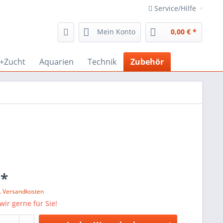
Service/Hilfe
Mein Konto
0,00 € *
r+Zucht
Aquarien
Technik
Zubehör
 *
l. Versandkosten
wir gerne für Sie!