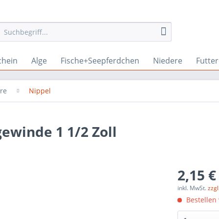
chein
Alge
Fische+Seepferdchen
Niedere
Futte
hre
Nippel
ewinde 1 1/2 Zoll
2,15 €
inkl. MwSt.
zzg
Bestellen 