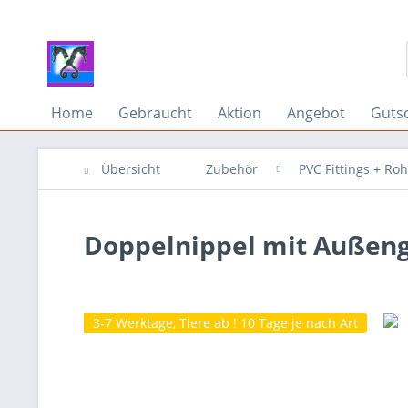
Home
Gebraucht
Aktion
Angebot
Guts
Übersicht
Zubehör
PVC Fittings + Ro
Doppelnippel mit Außeng
3-7 Werktage, Tiere ab ! 10 Tage je nach Art