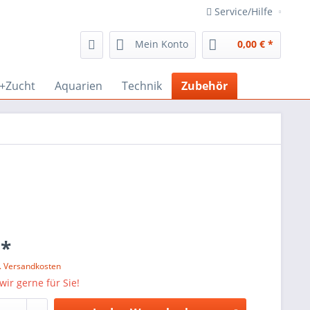
Service/Hilfe
Mein Konto
0,00 € *
r+Zucht
Aquarien
Technik
Zubehör
 *
l. Versandkosten
wir gerne für Sie!