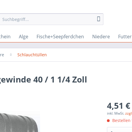
chein
Alge
Fische+Seepferdchen
Niedere
Futte
hre
Schlauchtüllen
winde 40 / 1 1/4 Zoll
4,51 €
inkl. MwSt.
zzg
Bestellen 