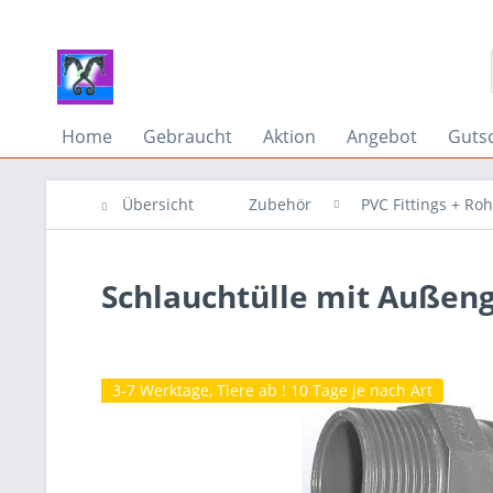
Home
Gebraucht
Aktion
Angebot
Guts
Übersicht
Zubehör
PVC Fittings + Ro
Schlauchtülle mit Außenge
3-7 Werktage, Tiere ab ! 10 Tage je nach Art