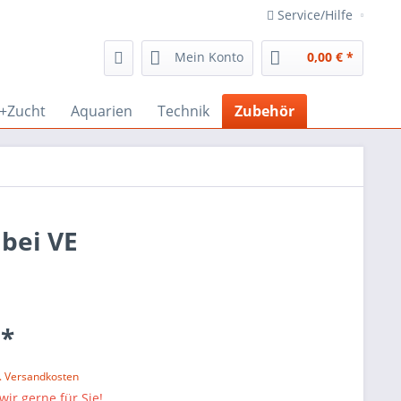
Service/Hilfe
Mein Konto
0,00 € *
r+Zucht
Aquarien
Technik
Zubehör
 bei VE
 *
l. Versandkosten
wir gerne für Sie!