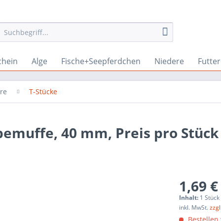
chein
Alge
Fische+Seepferdchen
Niedere
Futte
hre
T-Stücke
bemuffe, 40 mm, Preis pro Stück
1,69 €
Inhalt:
1 Stück
inkl. MwSt.
zzg
Bestellen 