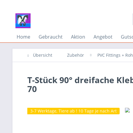
Home
Gebraucht
Aktion
Angebot
Guts
Übersicht
Zubehör
PVC Fittings + Ro
T-Stück 90° dreifache Kle
70
3-7 Werktage, Tiere ab ! 10 Tage je nach Art